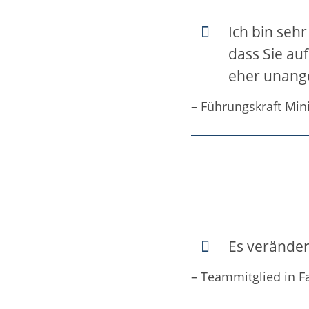
Ich bin seh
dass Sie au
eher unang
– Führungskraft Min
Es veränder
– Teammitglied in F