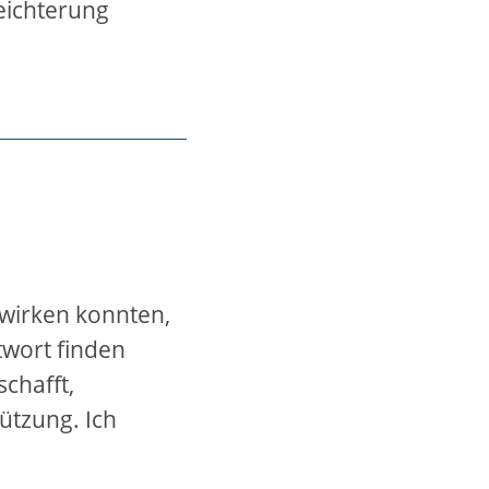
eichterung
ewirken konnten,
ntwort finden
schafft,
ützung. Ich