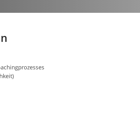
en
oachingprozesses
hkeit)