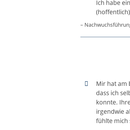
Ich habe ei
(hoffentlich
– Nachwuchsführung
Mir hat am 
dass ich sel
konnte. Ihre
irgendwie a
fühlte mich